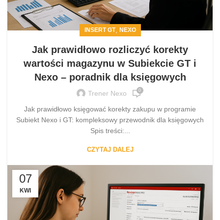
,
INSERT GT
NEXO
Jak prawidłowo rozliczyć korekty
wartości magazynu w Subiekcie GT i
Nexo – poradnik dla księgowych
0
Trener Nexo
Jak prawidłowo księgować korekty zakupu w programie
Subiekt Nexo i GT: kompleksowy przewodnik dla księgowych
Spis treści:...
CZYTAJ DALEJ
07
KWI