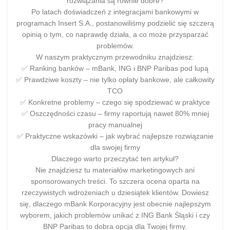
rozwiązania są równie dobre?
Po latach doświadczeń z integracjami bankowymi w
programach Insert S.A., postanowiliśmy podzielić się szczerą
opinią o tym, co naprawdę działa, a co może przysparzać
problemów.
W naszym praktycznym przewodniku znajdziesz:
✅ Ranking banków – mBank, ING i BNP Paribas pod lupą
✅ Prawdziwe koszty – nie tylko opłaty bankowe, ale całkowity
TCO
✅ Konkretne problemy – czego się spodziewać w praktyce
✅ Oszczędności czasu – firmy raportują nawet 80% mniej
pracy manualnej
✅ Praktyczne wskazówki – jak wybrać najlepsze rozwiązanie
dla swojej firmy
Dlaczego warto przeczytać ten artykuł?
Nie znajdziesz tu materiałów marketingowych ani
sponsorowanych treści. To szczera ocena oparta na
rzeczywistych wdrożeniach u dziesiątek klientów. Dowiesz
się, dlaczego mBank Korporacyjny jest obecnie najlepszym
wyborem, jakich problemów unikać z ING Bank Śląski i czy
BNP Paribas to dobra opcja dla Twojej firmy.