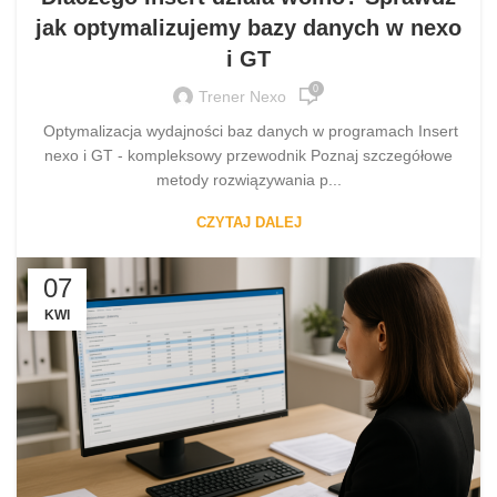
jak optymalizujemy bazy danych w nexo
i GT
0
Trener Nexo
Optymalizacja wydajności baz danych w programach Insert
nexo i GT - kompleksowy przewodnik Poznaj szczegółowe
metody rozwiązywania p...
CZYTAJ DALEJ
07
KWI