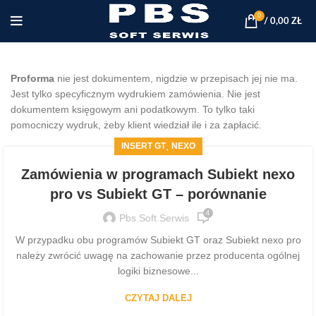
0
/
0,00
ZŁ
Proforma
nie jest dokumentem, nigdzie w przepisach jej nie ma.
Jest tylko specyficznym wydrukiem zamówienia. Nie jest
dokumentem księgowym ani podatkowym. To tylko taki
pomocniczy wydruk, żeby klient wiedział ile i za zapłacić.
,
INSERT GT
NEXO
Zamówienia w programach Subiekt nexo
pro vs Subiekt GT – porównanie
4
Pbs.soft.serwis
W przypadku obu programów Subiekt GT oraz Subiekt nexo pro
należy zwrócić uwagę na zachowanie przez producenta ogólnej
logiki biznesowe...
CZYTAJ DALEJ