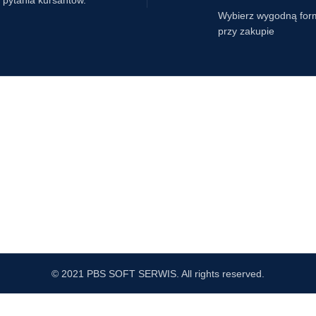
pytania kursantów.
Wybierz wygodną for
przy zakupie
© 2021 PBS SOFT SERWIS. All rights reserved.