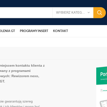
WYBIERZ KATEGORIĘ
OLENIA GT
PROGRAMY INSERT
KONTAKT
miejscem kontaktu klienta z
owany z programami
owych: Rewizorem nexo,
GT.
bie gwarantują szereg
k i ich klientów i mogą być