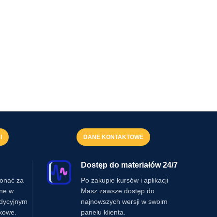
I
DANE KONTAKTOWE
Dostęp do materiałów 24/7
onać za
Po zakupie kursów i aplikacji
ine w
Masz zawsze dostęp do
adycyjnym
najnowszych wersji w swoim
kowe.
panelu klienta.