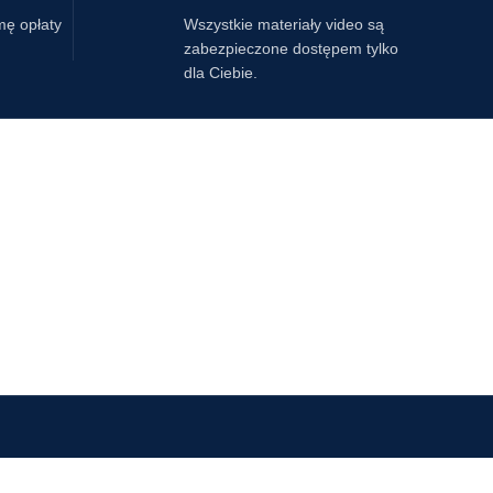
mę opłaty
Wszystkie materiały video są
zabezpieczone dostępem tylko
dla Ciebie.