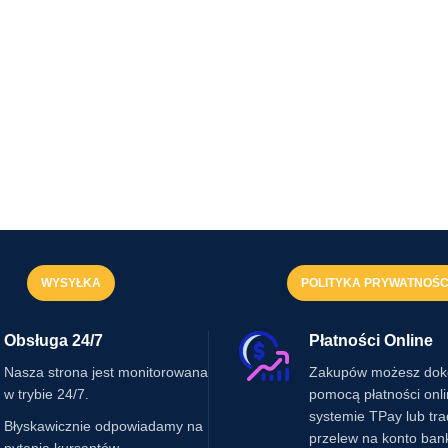
WYSYŁKA
POLITYKA PRYWATNOŚC
Obsługa 24/7
Płatności Online
Nasza strona jest monitorowana
Zakupów możesz dok
w trybie 24/7.
pomocą płatności onl
systemie TPay lub tr
Błyskawicznie odpowiadamy na
przelew na konto ban