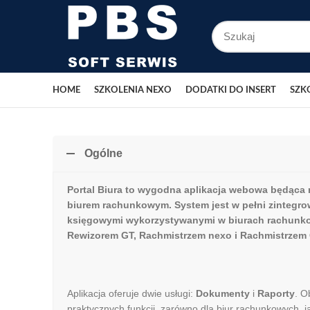
HOME
SZKOLENIA NEXO
DODATKI DO INSERT
SZK
Ogólne
Portal Biura to wygodna aplikacja webowa będąca 
biurem rachunkowym. System jest w pełni zintegr
księgowymi wykorzystywanymi w biurach rachunk
Rewizorem GT, Rachmistrzem nexo i Rachmistrzem 
Aplikacja oferuje dwie usługi:
Dokumenty
i
Raporty
. O
praktycznych funkcji, zarówno dla biur rachunkowych, ja