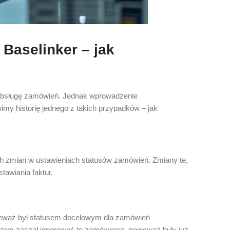
Baselinker – jak
obsługę zamówień. Jednak wprowadzenie
my historię jednego z takich przypadków – jak
ch zmian w ustawieniach statusów zamówień. Zmiany te,
awiania faktur.
onieważ był statusem docelowym dla zamówień
em zaczął ignorować te zamówienia, ponieważ były już