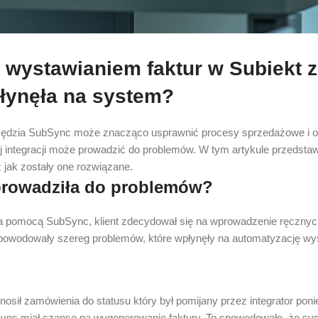
ystawianiem faktur w Subiekt z 
płynęła na system?
zędzia SubSync może znacząco usprawnić procesy sprzedażowe i 
integracji może prowadzić do problemów. W tym artykule przedstawi
 jak zostały one rozwiązane.
oprowadziła do problemów?
 za pomocą SubSync, klient zdecydował się na wprowadzenie ręczny
powodowały szereg problemów, które wpłynęły na automatyzację wyst
enosił zamówienia do statusu który był pomijany przez integrator p
 miał szansę na wygenerowanie faktury. To spowodowało, że syst