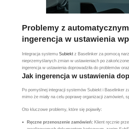
Problemy z automatycznym w
ingerencja w ustawienia w
Integracja systemu
Subiekt
z Baselinker za pomocą nar
nieprzemyślanych zmian w ustawieniach po zakończonej 
ingerencja w ustawienia doprowadziła do problemów oraz
Jak ingerencja w ustawienia d
Po pomyślnej integracji systemów Subiekt i Baselinker
mimo że miały na celu poprawę organizacji zamówień, s
Oto kluczowe problemy, które się pojawiły:
Ręczne przenoszenie zamówień:
Klient ręcznie prz
zrealizowanych dokumentem końcowym, zanim SubSync