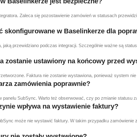
w Baselinkerze jest bezpieczne?
tegratora. Zaleca się pozostawienie zamówień w statusach przewi
ć skonfigurowane w Baselinkerze dla popr
 jaką przewidziano podczas integracji. Szczególnie ważne są status
enia zostanie ustawiony na końcowy przed w
przetworzone. Faktura nie zostanie wystawiona, ponieważ system nie
warza zamówienia poprawnie?
w w panelu SubSync. Warto też obserwować, czy po zmianie statusu z
zynie wpływa na wystawienie faktury?
SubSync może nie wystawić faktury. W takim przypadku zamówienie zo
tury nie zostały wystawione?