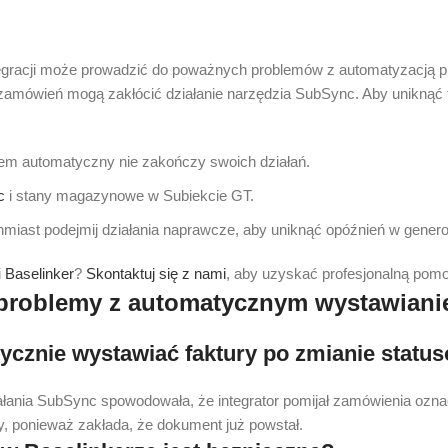
egracji może prowadzić do poważnych problemów z automatyzacją p
zamówień mogą zakłócić działanie narzędzia SubSync. Aby uniknąć t
em automatyczny nie zakończy swoich działań.
c
i stany magazynowe w Subiekcie GT.
chmiast podejmij działania naprawcze, aby uniknąć opóźnień w genero
i
Baselinker
?
Skontaktuj się z nami
, aby uzyskać profesjonalną pom
 problemy z automatycznym wystawianie
ycznie wystawiać faktury po zmianie statu
ałania SubSync spowodowała, że integrator pomijał zamówienia ozna
, ponieważ zakłada, że dokument już powstał.