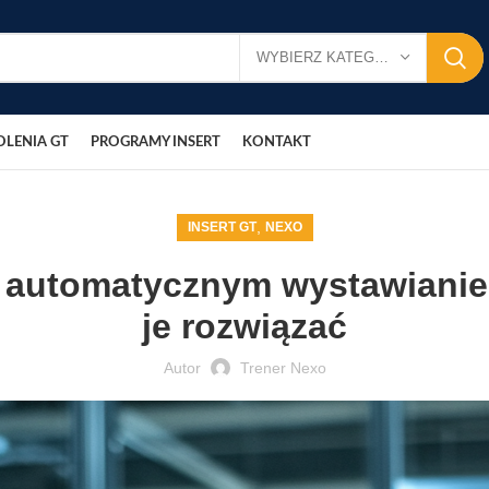
WYBIERZ KATEGORIĘ
OLENIA GT
PROGRAMY INSERT
KONTAKT
,
INSERT GT
NEXO
 automatycznym wystawianiem
je rozwiązać
Autor
Trener Nexo