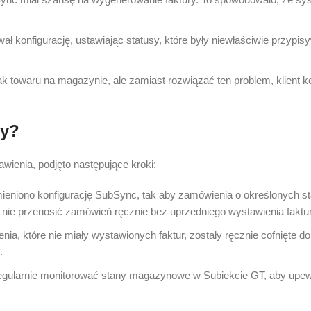
ał konfigurację, ustawiając statusy, które były niewłaściwie przyp
k towaru na magazynie, ale zamiast rozwiązać ten problem, klient k
my?
ienia, podjęto następujące kroki:
eniono konfigurację SubSync, tak aby zamówienia o określonych st
 nie przenosić zamówień ręcznie bez uprzedniego wystawienia faktur
a, które nie miały wystawionych faktur, zostały ręcznie cofnięte d
.
regularnie monitorować stany magazynowe w Subiekcie GT, aby upewn