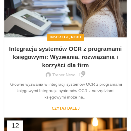
,
INSERT GT
NEXO
Integracja systemów OCR z programami
księgowymi: Wyzwania, rozwiązania i
korzyści dla firm
0
Trener Nexo
Główne wyzwania w integracji systemów OCR z programami
księgowymi Integracja systemów OCR z narzędziami
księgowymi może na...
CZYTAJ DALEJ
12