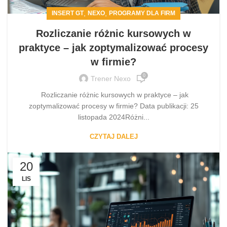
,
,
INSERT GT
NEXO
PROGRAMY DLA FIRM
Rozliczanie różnic kursowych w
praktyce – jak zoptymalizować procesy
w firmie?
0
Trener Nexo
Rozliczanie różnic kursowych w praktyce – jak
zoptymalizować procesy w firmie? Data publikacji: 25
listopada 2024Różni...
CZYTAJ DALEJ
20
LIS