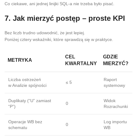
Co ciekawe, ani jednej linijki SQL‑a nie trzeba było pisać.
7. Jak mierzyć postęp – proste KPI
Bez liczb trudno udowodnić, że jest lepiej.
Poniżej cztery wskaźniki, które sprawdzą się w praktyce.
CEL
GDZIE
METRYKA
KWARTALNY
MIERZYĆ?
Liczba ostrzeżeń
Raport
≤ 5
w Analizie spójności
systemowy
Duplikaty (“U” zamiast
Widok
0
“P”)
Rozrachunki
Operacje WB bez
Log importu
0
schematu
WB