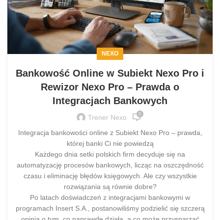
NEXO
Bankowość Online w Subiekt Nexo Pro i
Rewizor Nexo Pro – Prawda o
Integracjach Bankowych
0
Trener Nexo
Integracja bankowości online z Subiekt Nexo Pro – prawda,
której banki Ci nie powiedzą
Każdego dnia setki polskich firm decyduje się na
automatyzację procesów bankowych, licząc na oszczędność
czasu i eliminację błędów księgowych. Ale czy wszystkie
rozwiązania są równie dobre?
Po latach doświadczeń z integracjami bankowymi w
programach Insert S.A., postanowiliśmy podzielić się szczerą
opinią o tym, co naprawdę działa, a co może przysparzać