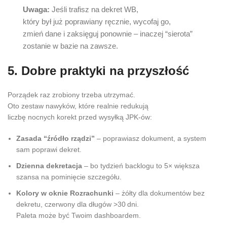
Uwaga:
Jeśli trafisz na dekret WB,
który był już poprawiany ręcznie, wycofaj go,
zmień dane i zaksięguj ponownie – inaczej “sierota”
zostanie w bazie na zawsze.
5. Dobre praktyki na przyszłość
Porządek raz zrobiony trzeba utrzymać.
Oto zestaw nawyków, które realnie redukują
liczbę nocnych korekt przed wysyłką JPK‑ów:
Zasada “źródło rządzi”
– poprawiasz dokument, a system
sam poprawi dekret.
Dzienna dekretacja
– bo tydzień backlogu to 5× większa
szansa na pominięcie szczegółu.
Kolory w oknie Rozrachunki
– żółty dla dokumentów bez
dekretu, czerwony dla długów >30 dni.
Paleta może być Twoim dashboardem.