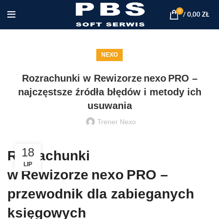
0
/
0,00
ZŁ
NEXO
Rozrachunki w Rewizorze nexo PRO –
najczęstsze źródła błędów i metody ich
usuwania
Trener Nexo
18
Rozrachunki
LIP
w Rewizorze nexo PRO –
przewodnik dla zabieganych
księgowych