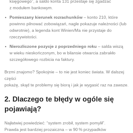
księgowego”, a saldo konta 131 przestaje się zgadzać
z modułem bankowym.
Pomieszany kierunek rozrachunków
– konto 210, które
powinno pilnować zobowiązań, nagle pokazuje należności (lub
odwrotnie), a legenda kont Winien/Ma nie przystaje do
rzeczywistości.
Nierozliczone pozycje z poprzedniego roku
– salda wiszą
w wieku nieskończonym, bo w bilansie otwarcia zabrakło
szczegółowego rozbicia na faktury.
Brzmi znajomo? Spokojnie – to nie jest koniec świata. W dalszej
części
pokażę, skąd te problemy się biorą i jak je wygasić raz na zawsze.
2. Dlaczego te błędy w ogóle się
pojawiają?
Najłatwiej powiedzieć: “system zrobił, system pomylił”.
Prawda jest bardziej prozaiczna – w 90 % przypadków