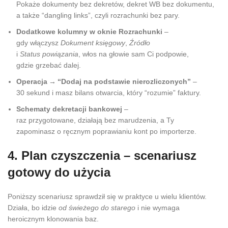
Pokaże dokumenty bez dekretów, dekret WB bez dokumentu,
a także “dangling links”, czyli rozrachunki bez pary.
Dodatkowe kolumny w oknie Rozrachunki
–
gdy włączysz
Dokument księgowy
,
Źródło
i
Status powiązania
, włos na głowie sam Ci podpowie,
gdzie grzebać dalej.
Operacja → “Dodaj na podstawie nierozliczonych”
–
30 sekund i masz bilans otwarcia, który “rozumie” faktury.
Schematy dekretacji bankowej
–
raz przygotowane, działają bez marudzenia, a Ty
zapominasz o ręcznym poprawianiu kont po importerze.
4. Plan czyszczenia – scenariusz
gotowy do użycia
Poniższy scenariusz sprawdził się w praktyce u wielu klientów.
Działa, bo idzie
od świeżego do starego
i nie wymaga
heroicznym klonowania baz.