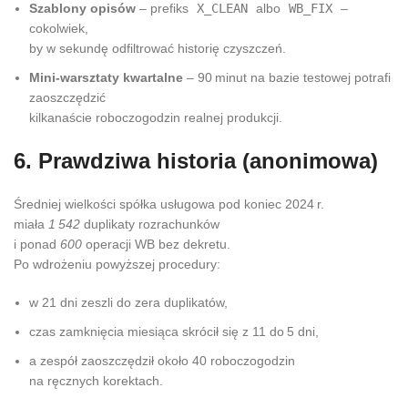
Szablony opisów
– prefiks
X_CLEAN
albo
WB_FIX
–
cokolwiek,
by w sekundę odfiltrować historię czyszczeń.
Mini‑warsztaty kwartalne
– 90 minut na bazie testowej potrafi
zaoszczędzić
kilkanaście roboczogodzin realnej produkcji.
6. Prawdziwa historia (anonimowa)
Średniej wielkości spółka usługowa pod koniec 2024 r.
miała
1 542
duplikaty rozrachunków
i ponad
600
operacji WB bez dekretu.
Po wdrożeniu powyższej procedury:
w 21 dni zeszli do zera duplikatów,
czas zamknięcia miesiąca skrócił się z 11 do 5 dni,
a zespół zaoszczędził około 40 roboczogodzin
na ręcznych korektach.