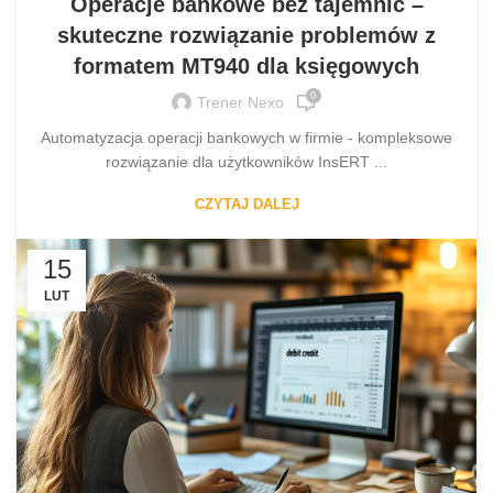
Operacje bankowe bez tajemnic –
skuteczne rozwiązanie problemów z
formatem MT940 dla księgowych
0
Trener Nexo
Automatyzacja operacji bankowych w firmie - kompleksowe
rozwiązanie dla użytkowników InsERT ...
CZYTAJ DALEJ
15
LUT