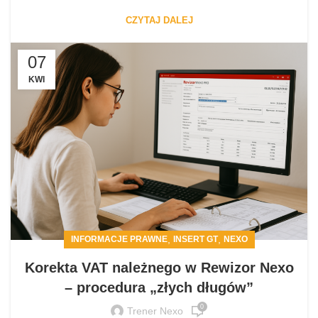
CZYTAJ DALEJ
07
KWI
,
,
INFORMACJE PRAWNE
INSERT GT
NEXO
Korekta VAT należnego w Rewizor Nexo
– procedura „złych długów”
0
Trener Nexo