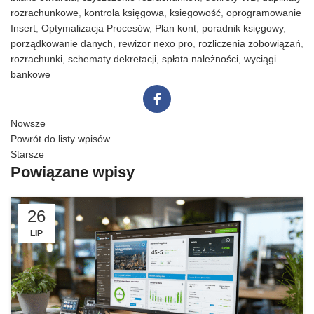
rozrachunkowe
,
kontrola księgowa
,
ksiegowość
,
oprogramowanie
Insert
,
Optymalizacja Procesów
,
Plan kont
,
poradnik księgowy
,
porządkowanie danych
,
rewizor nexo pro
,
rozliczenia zobowiązań
,
rozrachunki
,
schematy dekretacji
,
spłata należności
,
wyciągi
bankowe
Nowsze
Powrót do listy wpisów
Starsze
Powiązane wpisy
26
LIP