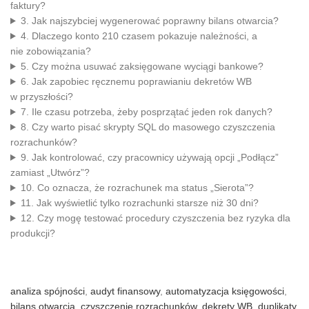
faktury?
3. Jak najszybciej wygenerować poprawny bilans otwarcia?
4. Dlaczego konto 210 czasem pokazuje należności, a
nie zobowiązania?
5. Czy można usuwać zaksięgowane wyciągi bankowe?
6. Jak zapobiec ręcznemu poprawianiu dekretów WB
w przyszłości?
7. Ile czasu potrzeba, żeby posprzątać jeden rok danych?
8. Czy warto pisać skrypty SQL do masowego czyszczenia
rozrachunków?
9. Jak kontrolować, czy pracownicy używają opcji „Podłącz”
zamiast „Utwórz”?
10. Co oznacza, że rozrachunek ma status „Sierota”?
11. Jak wyświetlić tylko rozrachunki starsze niż 30 dni?
12. Czy mogę testować procedury czyszczenia bez ryzyka dla
produkcji?
analiza spójności
,
audyt finansowy
,
automatyzacja księgowości
,
bilans otwarcia
,
czyszczenie rozrachunków
,
dekrety WB
,
duplikaty