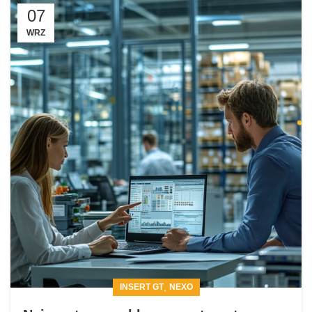
07
WRZ
,
INSERT GT
NEXO