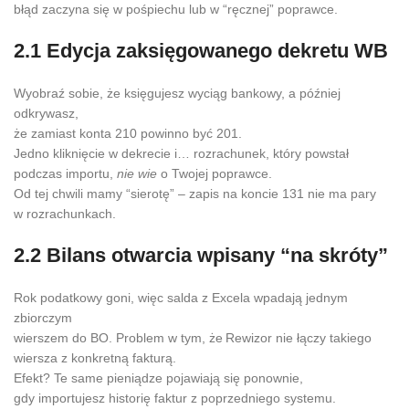
błąd zaczyna się w pośpiechu lub w “ręcznej” poprawce.
2.1 Edycja zaksięgowanego dekretu WB
Wyobraź sobie, że księgujesz wyciąg bankowy, a później
odkrywasz,
że zamiast konta 210 powinno być 201.
Jedno kliknięcie w dekrecie i… rozrachunek, który powstał
podczas importu,
nie wie
o Twojej poprawce.
Od tej chwili mamy “sierotę” – zapis na koncie 131 nie ma pary
w rozrachunkach.
2.2 Bilans otwarcia wpisany “na skróty”
Rok podatkowy goni, więc salda z Excela wpadają jednym
zbiorczym
wierszem do BO. Problem w tym, że Rewizor nie łączy takiego
wiersza z konkretną fakturą.
Efekt? Te same pieniądze pojawiają się ponownie,
gdy importujesz historię faktur z poprzedniego systemu.