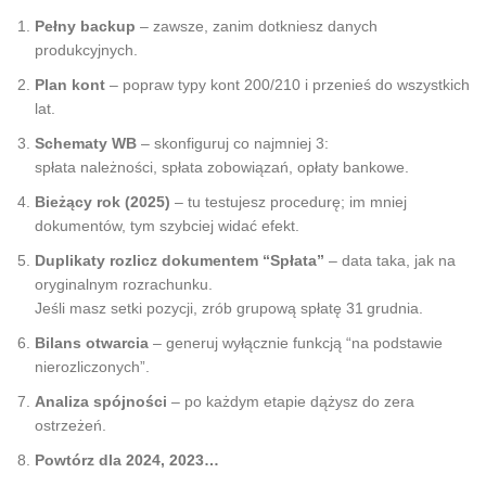
Pełny backup
– zawsze, zanim dotkniesz danych
produkcyjnych.
Plan kont
– popraw typy kont 200/210 i przenieś do wszystkich
lat.
Schematy WB
– skonfiguruj co najmniej 3:
spłata należności, spłata zobowiązań, opłaty bankowe.
Bieżący rok (2025)
– tu testujesz procedurę; im mniej
dokumentów, tym szybciej widać efekt.
Duplikaty rozlicz dokumentem “Spłata”
– data taka, jak na
oryginalnym rozrachunku.
Jeśli masz setki pozycji, zrób grupową spłatę 31 grudnia.
Bilans otwarcia
– generuj wyłącznie funkcją “na podstawie
nierozliczonych”.
Analiza spójności
– po każdym etapie dążysz do zera
ostrzeżeń.
Powtórz dla 2024, 2023…