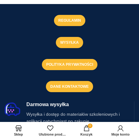
REGULAMIN
WYSYŁKA
POLITYKA PRYWATNOŚCI
DANE KONTAKTOWE
Darmowa wysyłka
Wysyłka i dostęp do materiałów szkoleniowych i
aplikacji natychmiast po zakupie.
0
Sklep
Ulubione produkty
Koszyk
Moje konto
Obsługa 24/7