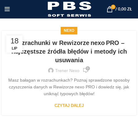
0
/
0,00
ZŁ
NEXO
18
Rozrachunki w Rewizorze nexo PRO –
LIP
najczęstsze źródła błędów i metody ich
usuwania
0
Trener Nexo
Masz bałagan w rozrachunkach? Poznaj sprawdzone sposoby
czyszczenia danych w Rewizorze nexo PRO i dowiedz się, jak
uniknąć typowych błędów!
CZYTAJ DALEJ