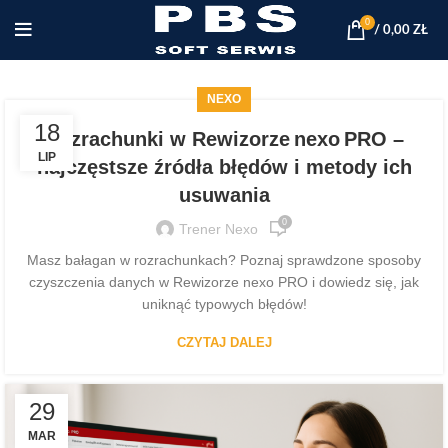
0
/
0,00
ZŁ
NEXO
18
Rozrachunki w Rewizorze nexo PRO –
LIP
najczęstsze źródła błędów i metody ich
usuwania
0
Trener Nexo
Masz bałagan w rozrachunkach? Poznaj sprawdzone sposoby
czyszczenia danych w Rewizorze nexo PRO i dowiedz się, jak
uniknąć typowych błędów!
CZYTAJ DALEJ
29
MAR