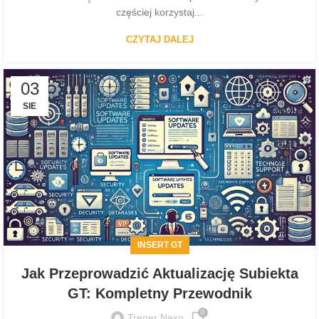
częściej korzystaj...
CZYTAJ DALEJ
03
SIE
INSERT GT
Jak Przeprowadzić Aktualizację Subiekta
GT: Kompletny Przewodnik
0
Trener Nexo