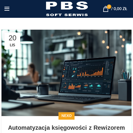
0
/
0,00
ZŁ
20
LIS
NEXO
Automatyzacja księgowości z Rewizorem