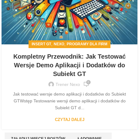
,
,
INSERT GT
NEXO
PROGRAMY DLA FIRM
Kompletny Przewodnik: Jak Testować
Wersje Demo Aplikacji i Dodatków do
Subiekt GT
0
Trener Nexo
Jak testować wersje demo aplikacji i dodatków do Subiekt
GTWstęp Testowanie wersji demo aplikacji i dodatków do
Subiekt GT d...
CZYTAJ DALEJ
ZAŁADUJ WIĘCEJ POSTÓW
ŁADOWANIE...