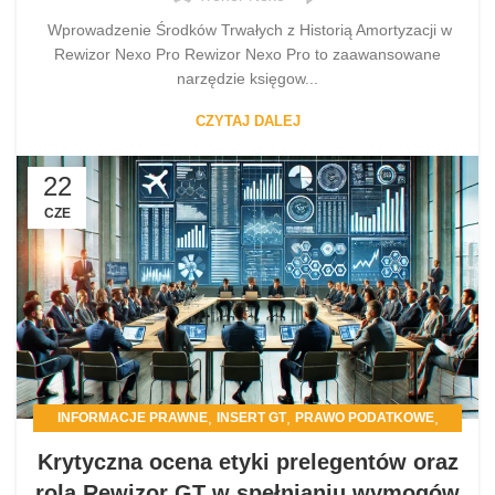
Wprowadzenie Środków Trwałych z Historią Amortyzacji w
Rewizor Nexo Pro Rewizor Nexo Pro to zaawansowane
narzędzie księgow...
CZYTAJ DALEJ
22
CZE
,
,
,
INFORMACJE PRAWNE
INSERT GT
PRAWO PODATKOWE
PROGRAMY DLA FIRM
Krytyczna ocena etyki prelegentów oraz
rola Rewizor GT w spełnianiu wymogów