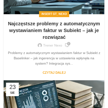
,
INSERT GT
NEXO
Najczęstsze problemy z automatycznym
wystawianiem faktur w Subiekt – jak je
rozwiązać
0
Trener Nexo
Problemy z automatycznym wystawianiem faktur w Subiekt z
Baselinker – jak ingerencja w ustawienia wpłynęła na
system? Integracja sys...
CZYTAJ DALEJ
23
SIE