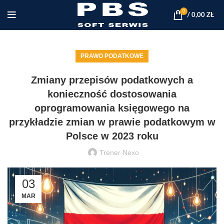
0
/
0,00
ZŁ
PRAWO PODATKOWE
Zmiany przepisów podatkowych a
konieczność dostosowania
oprogramowania księgowego na
przykładzie zmian w prawie podatkowym w
Polsce w 2023 roku
Trener Nexo
03
MAR