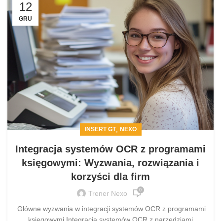
12
GRU
,
INSERT GT
NEXO
Integracja systemów OCR z programami
księgowymi: Wyzwania, rozwiązania i
korzyści dla firm
0
Trener Nexo
Główne wyzwania w integracji systemów OCR z programami
księgowymi Integracja systemów OCR z narzędziami