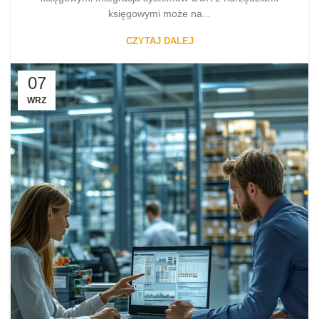
księgowymi może na...
CZYTAJ DALEJ
07
WRZ