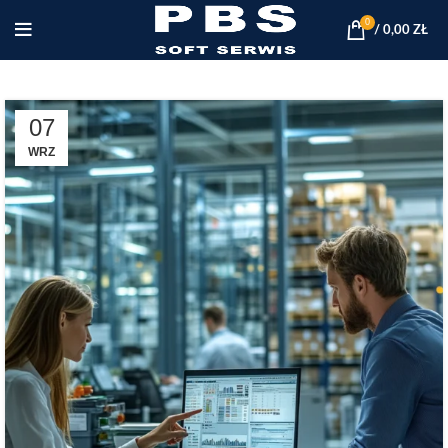
0
/
0,00
ZŁ
07
WRZ