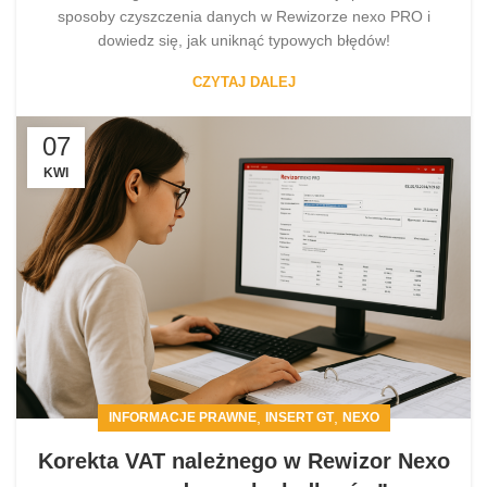
sposoby czyszczenia danych w Rewizorze nexo PRO i
dowiedz się, jak uniknąć typowych błędów!
CZYTAJ DALEJ
07
KWI
,
,
INFORMACJE PRAWNE
INSERT GT
NEXO
Korekta VAT należnego w Rewizor Nexo