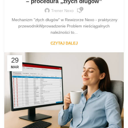
– procedura „złych długów”
0
Trener Nexo
Mechanizm "złych długów" w Rewizorze Nexo - praktyczny
przewodnikWprowadzenie Problem nieściągalnych
należności to...
CZYTAJ DALEJ
29
MAR