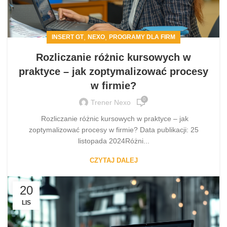
,
,
INSERT GT
NEXO
PROGRAMY DLA FIRM
Rozliczanie różnic kursowych w
praktyce – jak zoptymalizować procesy
w firmie?
0
Trener Nexo
Rozliczanie różnic kursowych w praktyce – jak
zoptymalizować procesy w firmie? Data publikacji: 25
listopada 2024Różni...
CZYTAJ DALEJ
20
LIS