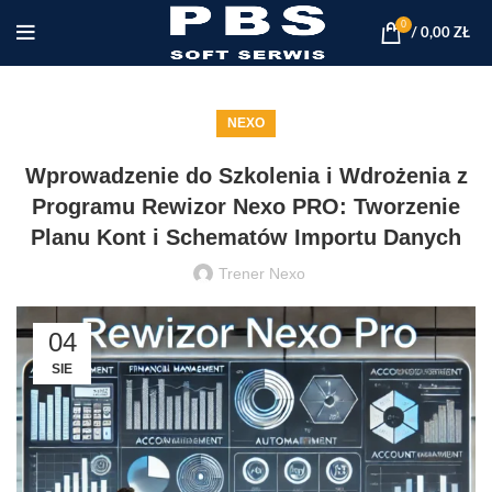
0
/
0,00
ZŁ
NEXO
Wprowadzenie do Szkolenia i Wdrożenia z
Programu Rewizor Nexo PRO: Tworzenie
Planu Kont i Schematów Importu Danych
Trener Nexo
04
SIE