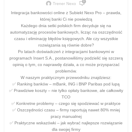
0
Trener Nexo
Integracja bankowości online z Subiekt Nexo Pro – prawda,
której banki Ci nie powiedzą
Każdego dnia setki polskich firm decyduje się na
automatyzację procesów bankowych, licząc na oszczędność
czasu i eliminację błędów księgowych. Ale czy wszystkie
rozwiązania są równie dobre?
Po latach doświadczeń z integracjami bankowymi w
programach Insert S.A., postanowiliśmy podzielić się szczerą
opinią o tym, co naprawdę działa, a co może przysparzać
problemów.
W naszym praktycznym przewodniku znajdziesz:
✅ Ranking banków – mBank, ING i BNP Paribas pod lupą
✅ Prawdziwe koszty – nie tylko opłaty bankowe, ale całkowity
TCO
✅ Konkretne problemy – czego się spodziewać w praktyce
✅ Oszczędności czasu – firmy raportują nawet 80% mniej
pracy manualnej
✅ Praktyczne wskazówki – jak wybrać najlepsze rozwiązanie
dla swojej firmy