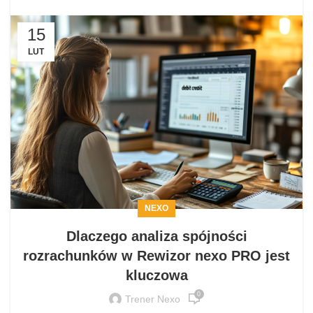
15
LUT
NEXO
Dlaczego analiza spójności
rozrachunków w Rewizor nexo PRO jest
kluczowa
0
Trener Nexo