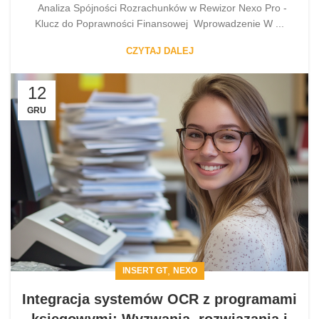
Analiza Spójności Rozrachunków w Rewizor Nexo Pro -
Klucz do Poprawności Finansowej Wprowadzenie W ...
CZYTAJ DALEJ
12
GRU
,
INSERT GT
NEXO
Integracja systemów OCR z programami
księgowymi: Wyzwania, rozwiązania i