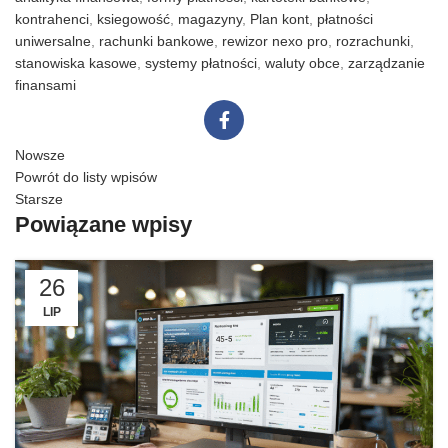
kontrahenci
,
ksiegowość
,
magazyny
,
Plan kont
,
płatności
uniwersalne
,
rachunki bankowe
,
rewizor nexo pro
,
rozrachunki
,
stanowiska kasowe
,
systemy płatności
,
waluty obce
,
zarządzanie
finansami
Nowsze
Powrót do listy wpisów
Starsze
Powiązane wpisy
26
LIP