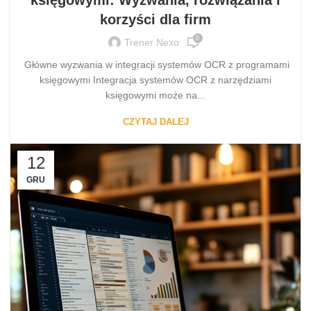
korzyści dla firm
0
Trener Nexo
Główne wyzwania w integracji systemów OCR z programami
księgowymi Integracja systemów OCR z narzędziami
księgowymi może na...
CZYTAJ DALEJ
12
GRU