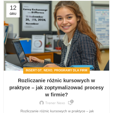
12
GRU
,
,
INSERT GT
NEXO
PROGRAMY DLA FIRM
Rozliczanie różnic kursowych w
praktyce – jak zoptymalizować procesy
w firmie?
0
Trener Nexo
Rozliczanie różnic kursowych w praktyce – jak