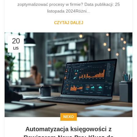
zoptymalizować procesy w firmie? Data publikacji: 25
listopada 2024Różni...
CZYTAJ DALEJ
20
LIS
NEXO
Automatyzacja księgowości z