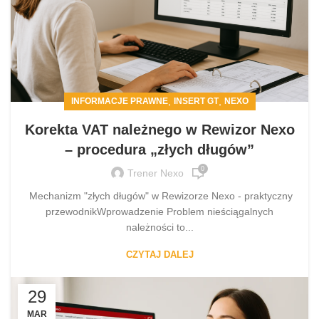
,
,
INFORMACJE PRAWNE
INSERT GT
NEXO
Korekta VAT należnego w Rewizor Nexo
– procedura „złych długów”
0
Trener Nexo
Mechanizm "złych długów" w Rewizorze Nexo - praktyczny
przewodnikWprowadzenie Problem nieściągalnych
należności to...
CZYTAJ DALEJ
29
MAR