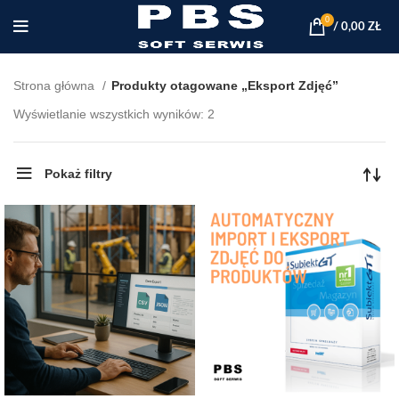
0
/
0,00
ZŁ
Strona główna
Produkty otagowane „Eksport Zdjęć”
Posortowane
Wyświetlanie wszystkich wyników: 2
według
najnowszych
Pokaż filtry