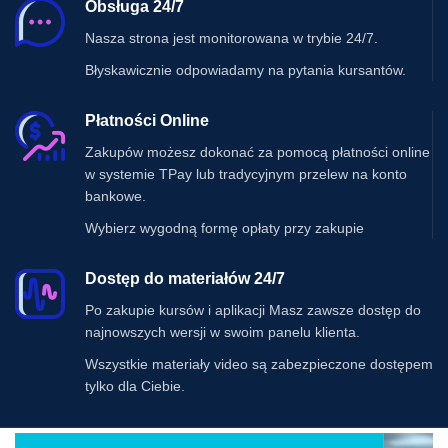
Obsługa 24/7
oszczędzaj czas
Zainwestuj w
oraz pieniądze.
Nasza strona jest monitorowana w trybie 24/7.
swoją wiedzę i
Nasz kurs to
usprawnij swoje
idealne
Błyskawicznie odpowiadamy na pytania kursantów.
procesy
rozwiązanie dla
biznesowe już
każdego, kto chce
dziś!
Płatności Online
zoptymalizować
procesy
Zakupów możesz dokonać za pomocą płatności online
magazynowe.
w systemie TPay lub tradycyjnym przelew na konto
bankowe.
Wybierz wygodną formę opłaty przy zakupie
Dostęp do materiałów 24/7
Po zakupie kursów i aplikacji Masz zawsze dostęp do
najnowszych wersji w swoim panelu klienta.
Wszystkie materiały video są zabezpieczone dostępem
tylko dla Ciebie.