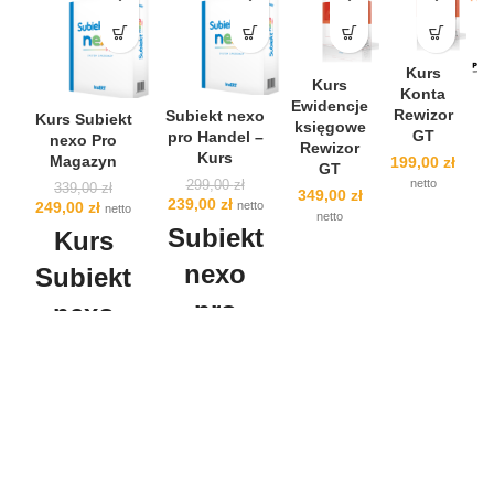
Kurs
Kurs
Konta
Ewidencje
Rewizor
Subiekt nexo
Kurs Subiekt
S
księgowe
-27%
-20%
GT
pro Handel –
nexo Pro
ko
Rewizor
Kurs
Magazyn
199,00
zł
p
GT
netto
299,00
zł
339,00
zł
349,00
zł
Pierwotna
Aktualna
239,00
zł
Pierwotna
Aktualna
249,00
zł
netto
netto
netto
cena
cena
cena
cena
Subiekt
Kurs
wynosiła:
wynosi:
wynosiła:
wynosi:
299,00 zł.
239,00 zł.
339,00 zł.
249,00 zł.
nexo
Subiekt
pro
nexo
pr
Handel -
Pro
Kurs
Magazyn
o
c
Odkryj pełen
Odkryj pełen
Za
potencjał Subiekt
potencjał Subiekt
nexo pro Handel
nexo Pro
za
dzięki naszemu
Magazyn dzięki