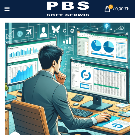
0
/
0,00
ZŁ