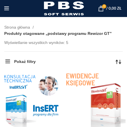
0
/
0,00
ZŁ
Strona główna
Produkty otagowane „podstawy programu Rewizor GT”
Posortowane
Wyświetlanie wszystkich wyników: 5
według
najnowszych
Pokaż filtry