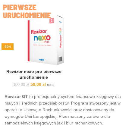
-50%
Rewizor nexo pro pierwsze
uruchomienie
Pierwotna
Aktualna
50,00
zł
100,00
zł
netto
cena
cena
wynosiła:
wynosi:
Rewizor GT
to profesjonalny system finansowo-księgowy dla
100,00 zł.
50,00 zł.
małych i średnich przedsiębiorstw.
Program
stworzony jest w
oparciu o Ustawę o Rachunkowości oraz dostosowany do
wymogów Unii Europejskiej. Przeznaczony zarówno dla
samodzielnych księgowych jak i biur rachunkowych.