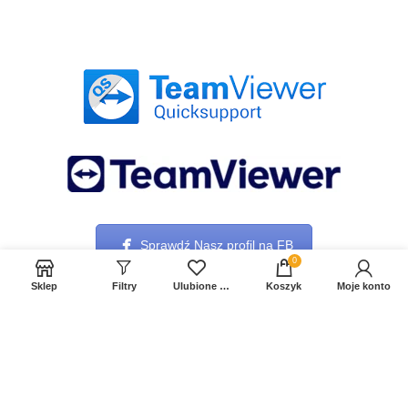
Sprawdź Nasz profil na FB
0
Sklep
Filtry
Ulubione produkty
Koszyk
Moje konto
© 2021 PBS SOFT SERWIS. All rights reserved.