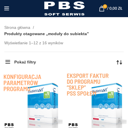
0
/
0,00
ZŁ
Strona główna
Produkty otagowane „moduły do subiekta”
Posortowane
Wyświetlanie 1–12 z 16 wyników
według
najnowszych
Pokaż filtry
POPULARNE