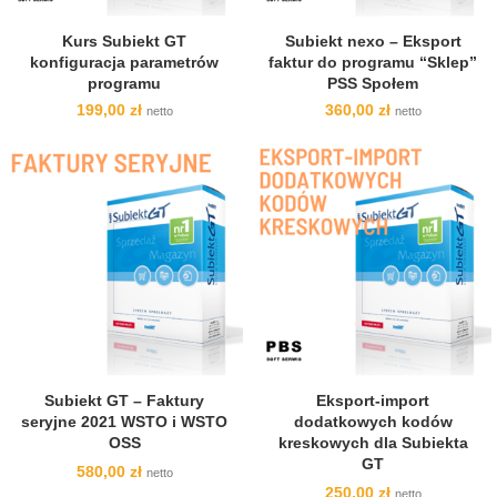
Kurs Subiekt GT
Subiekt nexo – Eksport
konfiguracja parametrów
faktur do programu “Sklep”
programu
PSS Społem
199,00
zł
360,00
zł
netto
netto
Subiekt GT – Faktury
Eksport-import
seryjne 2021 WSTO i WSTO
dodatkowych kodów
OSS
kreskowych dla Subiekta
GT
580,00
zł
netto
250,00
zł
netto