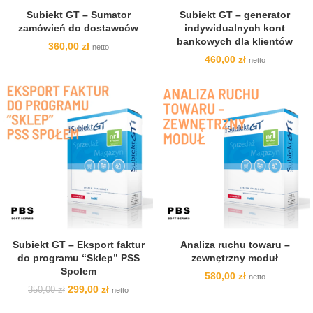
Subiekt GT – Sumator
Subiekt GT – generator
zamówień do dostawców
indywidualnych kont
bankowych dla klientów
360,00
zł
netto
460,00
zł
netto
-15%
Subiekt GT – Eksport faktur
Analiza ruchu towaru –
do programu “Sklep” PSS
zewnętrzny moduł
Społem
580,00
zł
netto
Pierwotna
Aktualna
299,00
zł
350,00
zł
netto
cena
cena