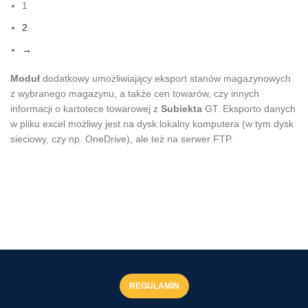
1
wynosiła:
wynosi:
350,00 zł.
299,00 zł.
2
→
Moduł
dodatkowy umożliwiający eksport stanów magazynowych
z wybranego magazynu, a także cen towarów, czy innych
informacji o kartotece towarowej z
Subiekta
GT. Eksporto danych
w pliku excel możliwy jest na dysk lokalny komputera (w tym dysk
sieciowy, czy np. OneDrive), ale też na serwer FTP.
REGULAMIN