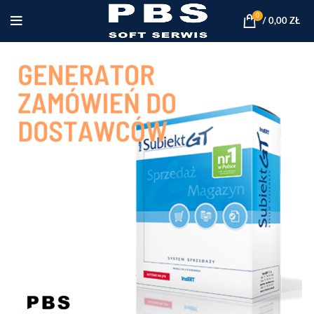
0
/
0,00
ZŁ