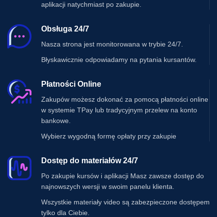
aplikacji natychmiast po zakupie.
na kalkulację.
Precyzja:
Dokładne
Obsługa 24/7
obliczenia eliminują ryzyko
błędów, co przekłada się na
Nasza strona jest monitorowana w trybie 24/7.
większą pewność w
Błyskawicznie odpowiadamy na pytania kursantów.
prowadzeniu biznesu.
Przystępna cena:
Nasze
narzędzie oferuje doskonały
Płatności Online
stosunek jakości do ceny, co
Zakupów możesz dokonać za pomocą płatności online
czyni je idealnym wyborem dla
w systemie TPay lub tradycyjnym przelew na konto
małych i średnich
przedsiębiorstw.
bankowe.
Wybierz wygodną formę opłaty przy zakupie
Wybierz nasze rozwiązanie i
ciesz się prostszym, szybszym i
bardziej efektywnym sposobem
Dostęp do materiałów 24/7
kalkulacji cen w Subiekcie GT.
Po zakupie kursów i aplikacji Masz zawsze dostęp do
najnowszych wersji w swoim panelu klienta.
Wszystkie materiały video są zabezpieczone dostępem
tylko dla Ciebie.