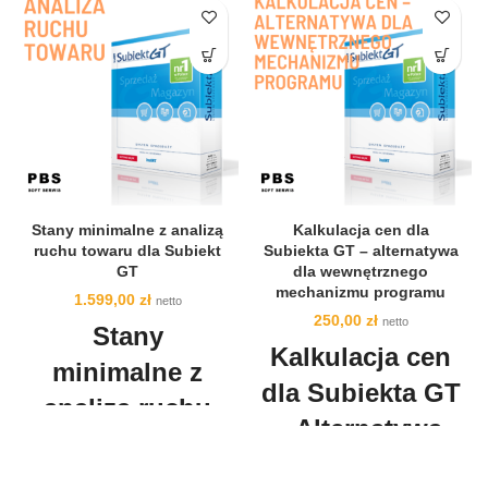
Stany minimalne z analizą
Kalkulacja cen dla
ruchu towaru dla Subiekt
Subiekta GT – alternatywa
GT
dla wewnętrznego
mechanizmu programu
1.599,00
zł
netto
250,00
zł
netto
Stany
Kalkulacja cen
minimalne z
dla Subiekta GT
analizą ruchu
- Alternatywa
towaru dla
dla
Subiekt GT