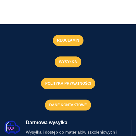
Wewnętrznego
Odkryj nowoczesne narzędzie do
Mechanizmu
zarządzania zapasami w Subiekt
GT! Nasze rozwiązanie
Stany
Programu
minimalne z analizą ruchu
towaru
pozwala na:
Oferujemy innowacyjne
Optymalizację stanów
rozwiązanie do kalkulacji cen dla
REGULAMIN
magazynowych
Subiekta GT, które stanowi
doskonałą alternatywę dla
Monitorowanie ruchu towarów
wewnętrznego mechanizmu
w czasie rzeczywistym
WYSYŁKA
programu. Nasze narzędzie jest
Unikanie braków i nadmiarów
nie tylko bardziej efektywne, ale
produktów
również przystępne
cenowo.Dlaczego warto wybrać
POLITYKA PRYWATNOŚCI
To wszystko w przystępnej cenie,
nasze rozwiązanie?
która nie obciąży Twojego
Łatwość użycia:
Intuicyjny
budżetu. Zainwestuj w
interfejs pozwala na szybkie i
efektywność i oszczędności już
bezproblemowe kalkulowanie
DANE KONTAKTOWE
dziś!
cen.
Oszczędność czasu:
Darmowa wysyłka
Automatyzacja procesów
pozwala na znaczne
Wysyłka i dostęp do materiałów szkoleniowych i
skrócenie czasu potrzebnego