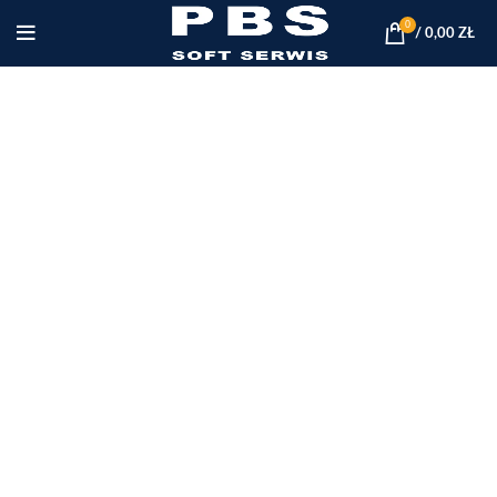
0
/
0,00
ZŁ