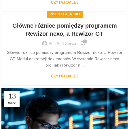
CZYTAJ DALEJ
,
INSERT GT
NEXO
Główne różnice pomiędzy programem
Rewizor nexo, a Rewizor GT
1
Pbs.soft.serwis
Główne różnice pomiędzy programem Rewizor nexo, a Rewizor
GT Moduł dekretacji dokumentów W systemie Rewizor nexo
pro, jak i Rewizor n...
CZYTAJ DALEJ
13
WRZ