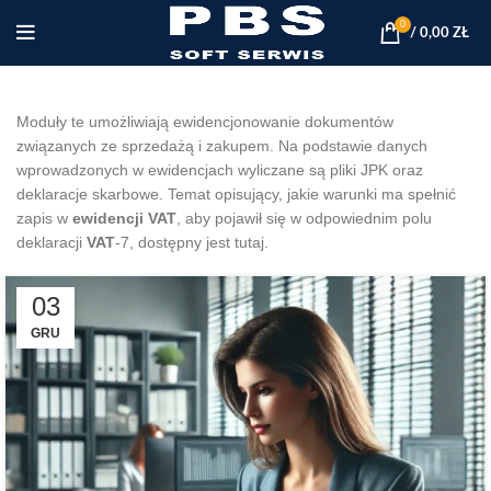
0
/
0,00
ZŁ
Moduły te umożliwiają ewidencjonowanie dokumentów
związanych ze sprzedażą i zakupem. Na podstawie danych
wprowadzonych w ewidencjach wyliczane są pliki JPK oraz
deklaracje skarbowe. Temat opisujący, jakie warunki ma spełnić
zapis w
ewidencji VAT
, aby pojawił się w odpowiednim polu
deklaracji
VAT
-7, dostępny jest tutaj.
03
GRU