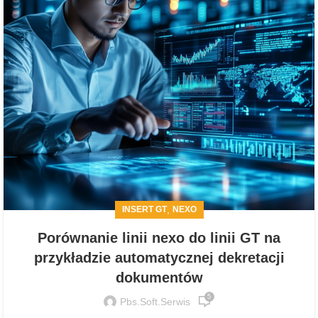
,
INSERT GT
NEXO
Porównanie linii nexo do linii GT na
przykładzie automatycznej dekretacji
dokumentów
5
Pbs.soft.serwis