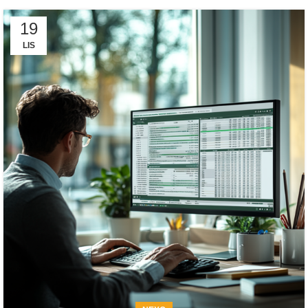
19
LIS