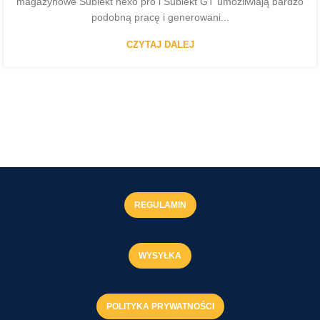
magazynowe Subiekt nexo pro i Subiekt GT umożliwiają bardzo
podobną pracę i generowani...
CZYTAJ DALEJ
REGULAMIN
WYSYŁKA
POLITYKA PRYWATNOŚCI