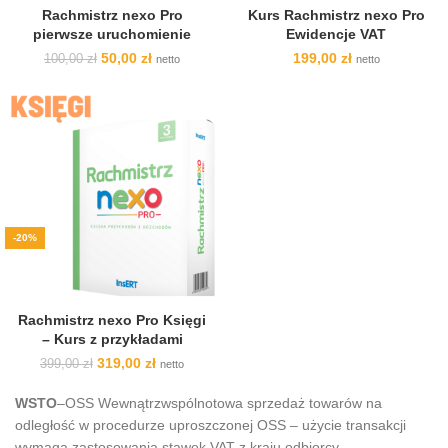
Rachmistrz nexo Pro
Kurs Rachmistrz nexo Pro
pierwsze uruchomienie
Ewidencje VAT
Pierwotna
Aktualna
50,00
zł
199,00
zł
100,00
zł
netto
netto
cena
cena
wynosiła:
wynosi:
100,00 zł.
50,00 zł.
-20%
Rachmistrz nexo Pro Księgi
– Kurs z przykładami
Pierwotna
Aktualna
319,00
zł
399,00
zł
netto
cena
cena
wynosiła:
wynosi:
WSTO
–OSS Wewnątrzwspólnotowa sprzedaż towarów na
399,00 zł.
319,00 zł.
odległość w procedurze uproszczonej OSS – użycie transakcji
wymaga zastosowania stawek VAT z kraju odbiorcy.