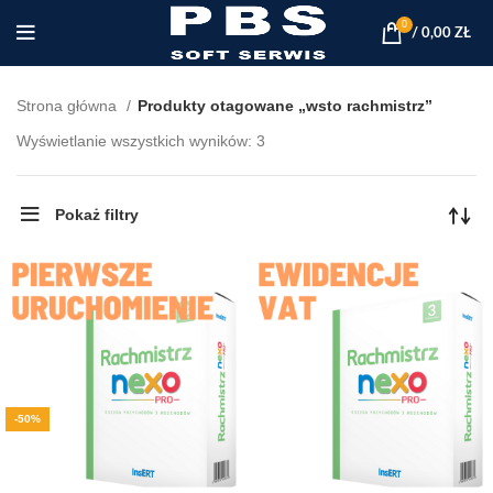
0
/
0,00
ZŁ
Strona główna
Produkty otagowane „wsto rachmistrz”
Posortowane
Wyświetlanie wszystkich wyników: 3
według
najnowszych
Pokaż filtry
-50%