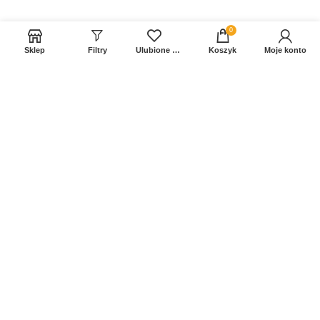
0
Sklep
Filtry
Ulubione produkty
Koszyk
Moje konto
Sprawdź Nasz profil na FB