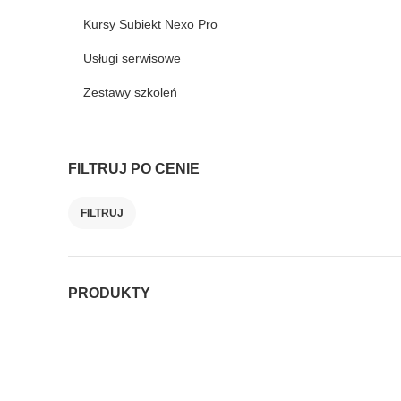
Kursy Subiekt Nexo Pro
Usługi serwisowe
Zestawy szkoleń
FILTRUJ PO CENIE
FILTRUJ
Cena
Cena
min.
maks.
PRODUKTY