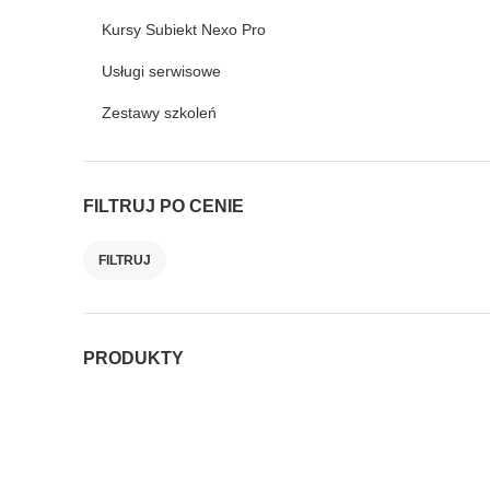
Kursy Subiekt Nexo Pro
Usługi serwisowe
Zestawy szkoleń
FILTRUJ PO CENIE
FILTRUJ
Cena
Cena
min.
maks.
PRODUKTY