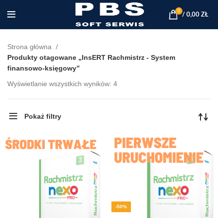
0
/
0,00
ZŁ
Strona główna
Produkty otagowane „InsERT Rachmistrz - System
finansowo-księgowy”
Posortowane
Wyświetlanie wszystkich wyników: 4
według
najnowszych
Pokaż filtry
-50%