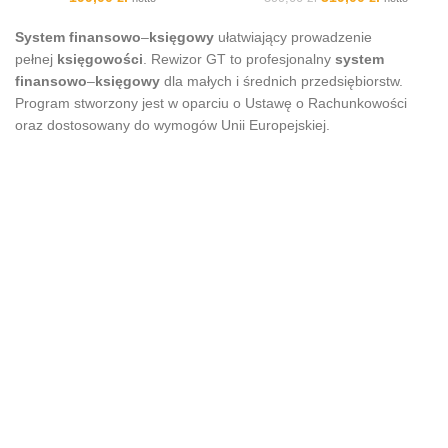
cena
cena
wynosiła:
wynosi:
System finansowo
–
księgowy
ułatwiający prowadzenie
399,00 zł.
319,00 zł.
pełnej
księgowości
. Rewizor GT to profesjonalny
system
finansowo
–
księgowy
dla małych i średnich przedsiębiorstw.
Program stworzony jest w oparciu o Ustawę o Rachunkowości
oraz dostosowany do wymogów Unii Europejskiej.