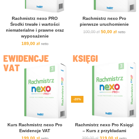
Rachmistrz nexo PRO
Rachmistrz nexo Pro
Środki trwałe i wartości
pierwsze uruchomienie
niematerialne i prawne oraz
Pierwotna
Aktualna
50,00
zł
100,00
zł
netto
wyposażenie
cena
cena
wynosiła:
wynosi:
189,00
zł
netto
100,00 zł.
50,00 zł.
-20%
Kurs Rachmistrz nexo Pro
Rachmistrz nexo Pro Księgi
Ewidencje VAT
– Kurs z przykładami
Pierwotna
Aktualna
199,00
zł
319,00
zł
399,00
zł
netto
netto