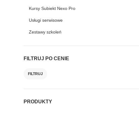
Kursy Subiekt Nexo Pro
Usługi serwisowe
Zestawy szkoleń
FILTRUJ PO CENIE
FILTRUJ
Cena
Cena
min.
maks.
PRODUKTY