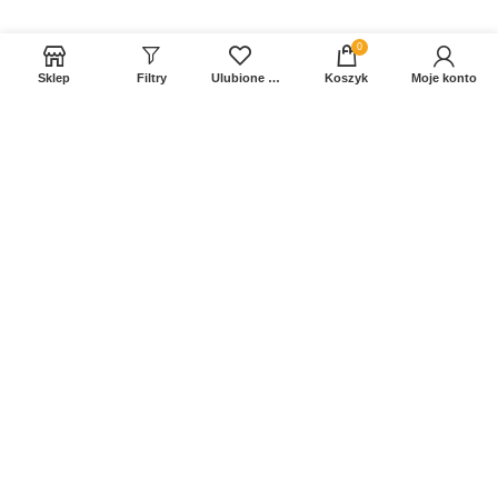
0
Sklep
Filtry
Ulubione produkty
Koszyk
Moje konto
Sprawdź Nasz profil na FB