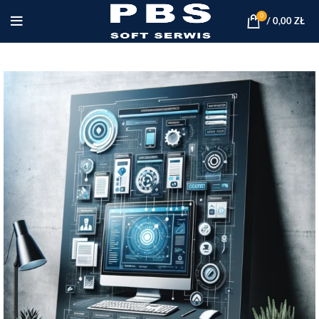
0
/
0,00
ZŁ