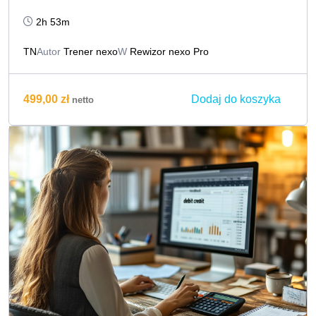
2h 53m
TN
Autor
Trener nexo
W
Rewizor nexo Pro
Dodaj do koszyka
499,00
zł
netto