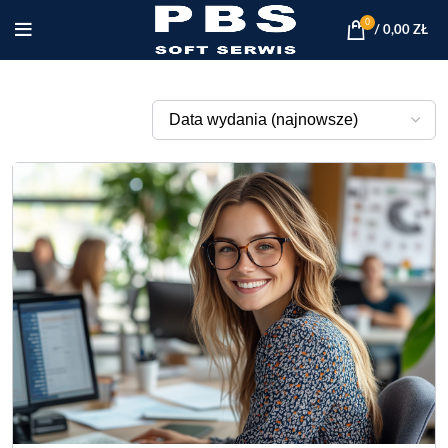
0
/
0,00
ZŁ