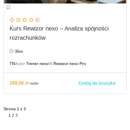
Kurs Rewizor nexo – Analiza spójności
rozrachunków
35m
TN
Autor
Trener nexo
W
Rewizor nexo Pro
Dodaj do koszyka
299,00
zł
netto
Strona
1
z
3
1
2
3