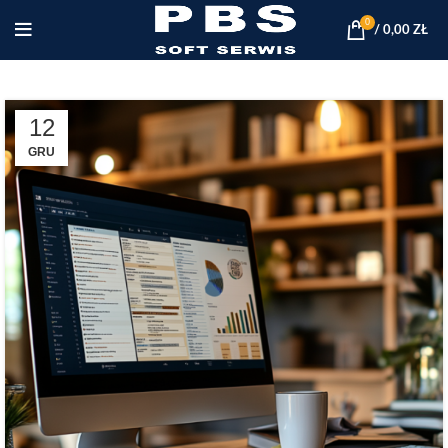
0
/
0,00
ZŁ
12
GRU