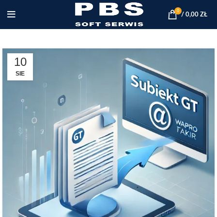
0
/
0,00
ZŁ
10
SIE