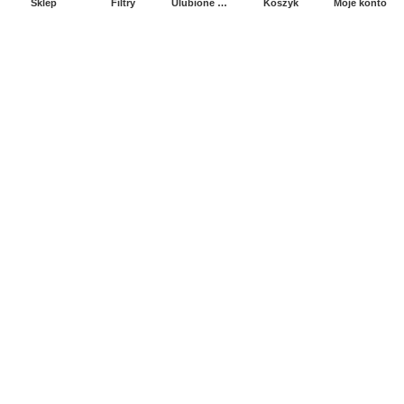
Sklep
Filtry
Ulubione produkty
Koszyk
Moje konto
Sprawdź Nasz profil na FB