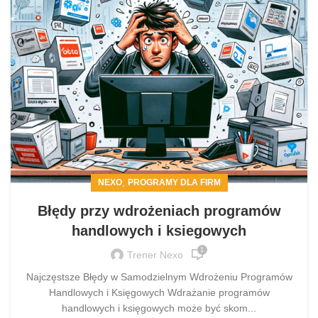
,
NEXO
PROGRAMY DLA FIRM
Błędy przy wdrożeniach programów
handlowych i ksiegowych
1
Trener Nexo
Najczęstsze Błędy w Samodzielnym Wdrożeniu Programów
Handlowych i Księgowych Wdrażanie programów
handlowych i księgowych może być skom...