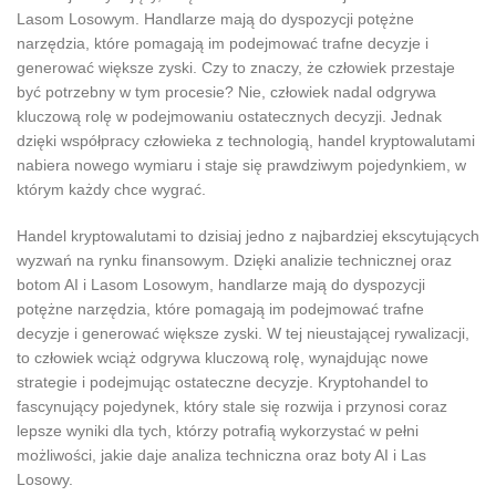
Lasom Losowym. Handlarze mają do dyspozycji potężne
narzędzia, które pomagają im podejmować trafne decyzje i
generować większe zyski. Czy to znaczy, że człowiek przestaje
być potrzebny w tym procesie? Nie, człowiek nadal odgrywa
kluczową rolę w podejmowaniu ostatecznych decyzji. Jednak
dzięki współpracy człowieka z technologią, handel kryptowalutami
nabiera nowego wymiaru i staje się prawdziwym pojedynkiem, w
którym każdy chce wygrać.
Handel kryptowalutami to dzisiaj jedno z najbardziej ekscytujących
wyzwań na rynku finansowym. Dzięki analizie technicznej oraz
botom AI i Lasom Losowym, handlarze mają do dyspozycji
potężne narzędzia, które pomagają im podejmować trafne
decyzje i generować większe zyski. W tej nieustającej rywalizacji,
to człowiek wciąż odgrywa kluczową rolę, wynajdując nowe
strategie i podejmując ostateczne decyzje. Kryptohandel to
fascynujący pojedynek, który stale się rozwija i przynosi coraz
lepsze wyniki dla tych, którzy potrafią wykorzystać w pełni
możliwości, jakie daje analiza techniczna oraz boty AI i Las
Losowy.