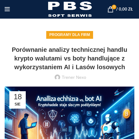
0
/
0,00
ZŁ
PROGRAMY DLA FIRM
Porównanie analizy technicznej handlu
krypto walutami vs boty handlujące z
wykorzystaniem AI i Lasów losowych
Trener Nexo
18
SIE