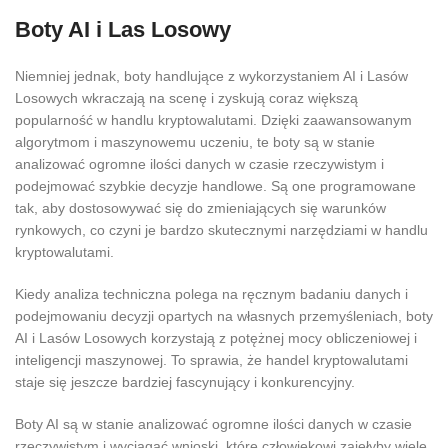
Boty AI i Las Losowy
Niemniej jednak, boty handlujące z wykorzystaniem AI i Lasów
Losowych wkraczają na scenę i zyskują coraz większą
popularność w handlu kryptowalutami. Dzięki zaawansowanym
algorytmom i maszynowemu uczeniu, te boty są w stanie
analizować ogromne ilości danych w czasie rzeczywistym i
podejmować szybkie decyzje handlowe. Są one programowane
tak, aby dostosowywać się do zmieniających się warunków
rynkowych, co czyni je bardzo skutecznymi narzędziami w handlu
kryptowalutami.
Kiedy analiza techniczna polega na ręcznym badaniu danych i
podejmowaniu decyzji opartych na własnych przemyśleniach, boty
AI i Lasów Losowych korzystają z potężnej mocy obliczeniowej i
inteligencji maszynowej. To sprawia, że handel kryptowalutami
staje się jeszcze bardziej fascynujący i konkurencyjny.
Boty AI są w stanie analizować ogromne ilości danych w czasie
rzeczywistym i wyciągać wnioski, które człowiekowi zajęłyby wiele