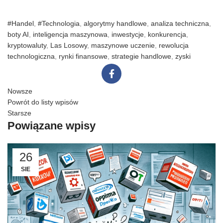
#Handel
,
#Technologia
,
algorytmy handlowe
,
analiza techniczna
,
boty AI
,
inteligencja maszynowa
,
inwestycje
,
konkurencja
,
kryptowaluty
,
Las Losowy
,
maszynowe uczenie
,
rewolucja
technologiczna
,
rynki finansowe
,
strategie handlowe
,
zyski
Nowsze
Powrót do listy wpisów
Starsze
Powiązane wpisy
26
SIE