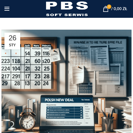
0
/
0,00
ZŁ
26
STY