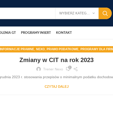
WYBIERZ KATEGORIĘ
OLENIA GT
PROGRAMY INSERT
KONTAKT
,
,
,
INFORMACJE PRAWNE
NEXO
PRAWO PODATKOWE
PROGRAMY DLA FIR
Zmiany w CIT na rok 2023
1
Trener Nexo
grudnia 2023 r. stosowania przepisów o minimalnym podatku dochodowy
CZYTAJ DALEJ