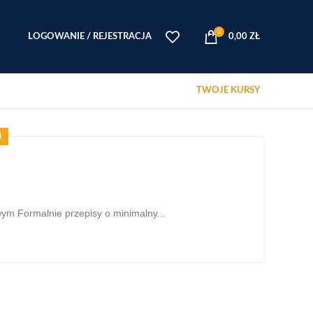
0
LOGOWANIE / REJESTRACJA
0,00
ZŁ
TWOJE KURSY
M
m Formalnie przepisy o minimalny...