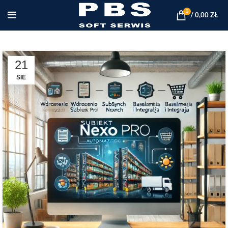
0
/
0,00
ZŁ
21
SIE