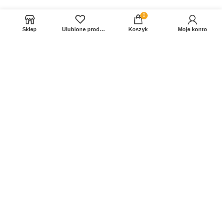
0
Sklep
Ulubione produkty
Koszyk
Moje konto
Sprawdź Nasz profil na FB