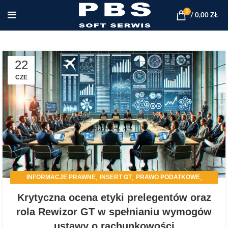
0
/
0,00
ZŁ
22
CZE
,
,
,
INFORMACJE PRAWNE
INSERT GT
PRAWO PODATKOWE
PROGRAMY DLA FIRM
Krytyczna ocena etyki prelegentów oraz
rola Rewizor GT w spełnianiu wymogów
ustawy o rachunkowości