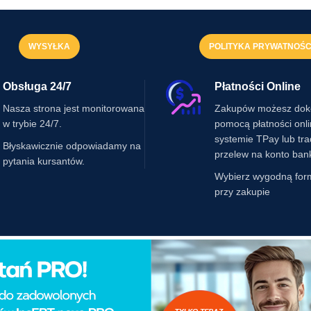
WYSYŁKA
POLITYKA PRYWATNOŚC
Obsługa 24/7
Płatności Online
Nasza strona jest monitorowana
Zakupów możesz dok
w trybie 24/7.
pomocą płatności onl
systemie TPay lub tr
Błyskawicznie odpowiadamy na
przelew na konto ban
pytania kursantów.
Wybierz wygodną for
przy zakupie