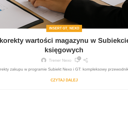
,
INSERT GT
NEXO
 korekty wartości magazynu w Subiekcie
księgowych
0
Trener Nexo
ekty zakupu w programie Subiekt Nexo i GT: kompleksowy przewodnik d
CZYTAJ DALEJ