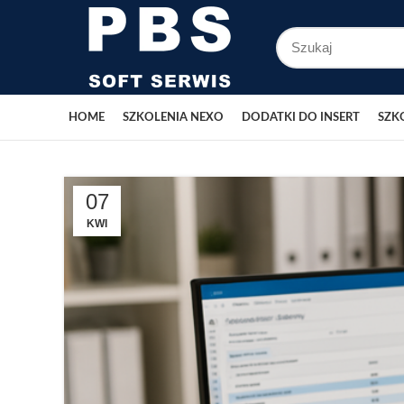
HOME
SZKOLENIA NEXO
DODATKI DO INSERT
SZK
07
KWI