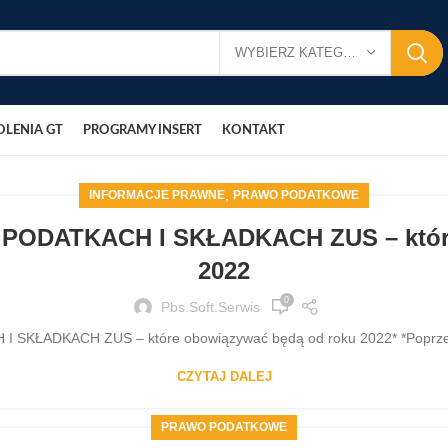
WYBIERZ KATEGORIĘ
OLENIA GT
PROGRAMY INSERT
KONTAKT
,
INFORMACJE PRAWNE
PRAWO PODATKOWE
ODATKACH I SKŁADKACH ZUS – które
2022
0
Pbs.soft.serwis
ŁADKACH ZUS – które obowiązywać będą od roku 2022* *Poprzedni
CZYTAJ DALEJ
PRAWO PODATKOWE