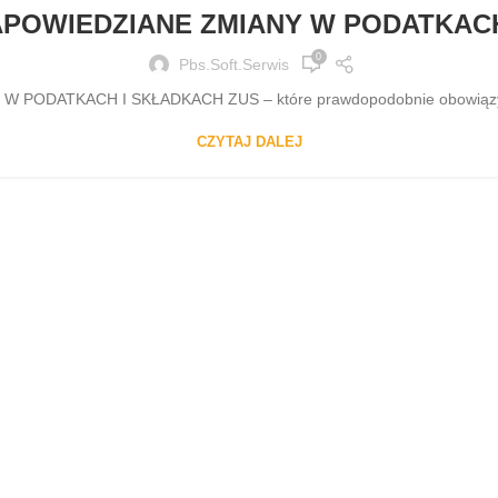
APOWIEDZIANE ZMIANY W PODATKACH
0
Pbs.soft.serwis
ODATKACH I SKŁADKACH ZUS – które prawdopodobnie obowiązywać
CZYTAJ DALEJ