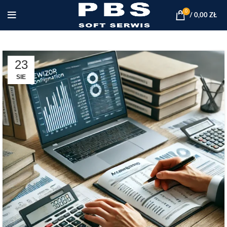
0
/
0,00
ZŁ
23
SIE