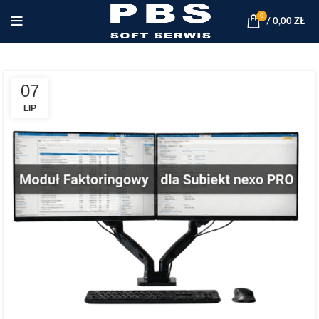
0
/
0,00
ZŁ
07
LIP