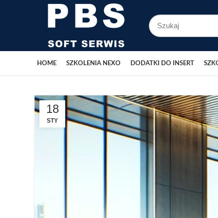
HOME
SZKOLENIA NEXO
DODATKI DO INSERT
SZK
18
STY