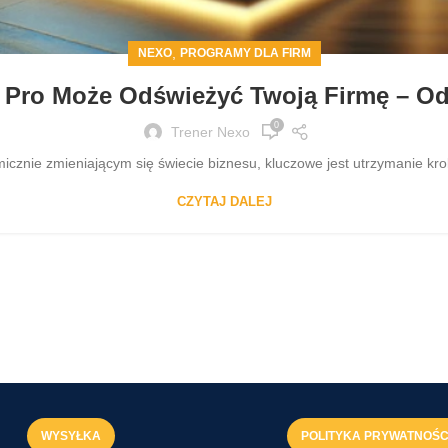
,
NEXO
PROGRAMY DLA FIRM
o Pro Może Odświeżyć Twoją Firmę – O
0
Trener Nexo
znie zmieniającym się świecie biznesu, kluczowe jest utrzymanie kro
CZYTAJ DALEJ
WYSYŁKA
POLITYKA PRYWATNOŚC