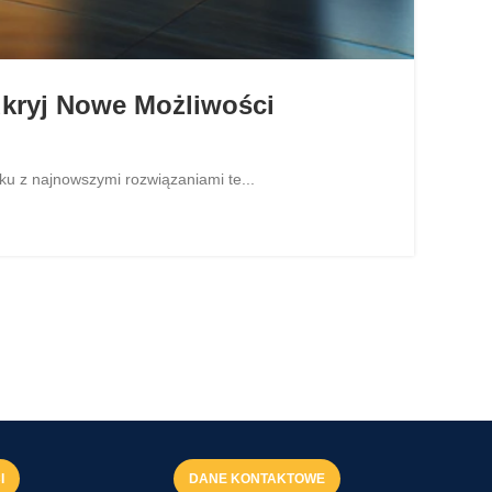
dkryj Nowe Możliwości
ku z najnowszymi rozwiązaniami te...
I
DANE KONTAKTOWE