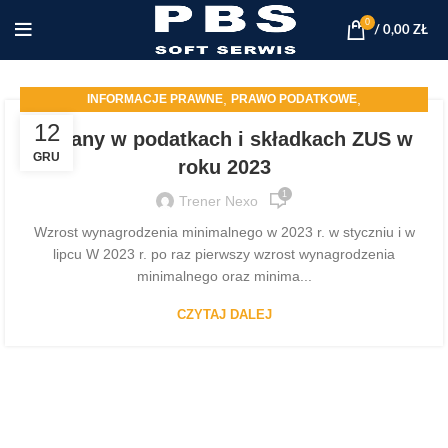
0
/
0,00
ZŁ
,
,
INFORMACJE PRAWNE
PRAWO PODATKOWE
PROGRAMY DLA FIRM
12
Zmiany w podatkach i składkach ZUS w
GRU
roku 2023
1
Trener Nexo
Wzrost wynagrodzenia minimalnego w 2023 r. w styczniu i w
lipcu W 2023 r. po raz pierwszy wzrost wynagrodzenia
minimalnego oraz minima...
CZYTAJ DALEJ