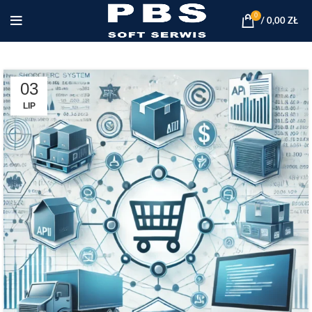
0
/
0,00
ZŁ
03
LIP