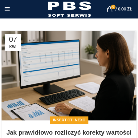
0
/
0,00
ZŁ
07
KWI
,
INSERT GT
NEXO
Jak prawidłowo rozliczyć korekty wartości