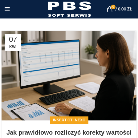
0
/
0,00
ZŁ
07
KWI
,
INSERT GT
NEXO
Jak prawidłowo rozliczyć korekty wartości