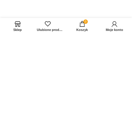
0
Sklep
Ulubione produkty
Koszyk
Moje konto
Sprawdź Nasz profil na FB