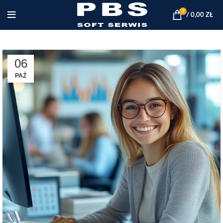
0
/
0,00
ZŁ
06
PAŹ