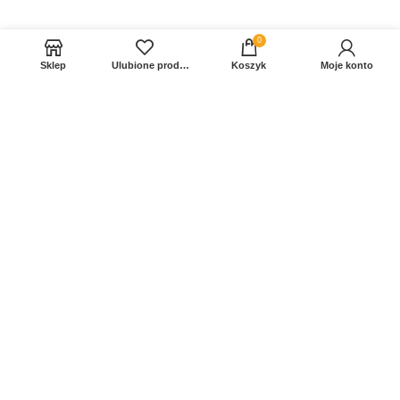
0
Sklep
Ulubione produkty
Koszyk
Moje konto
Sprawdź Nasz profil na FB