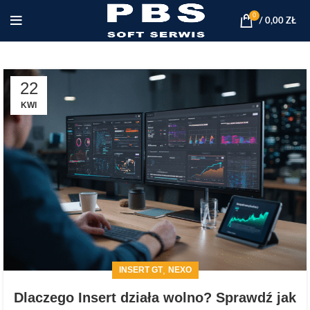
0
/
0,00
ZŁ
22
KWI
,
INSERT GT
NEXO
Dlaczego Insert działa wolno? Sprawdź jak