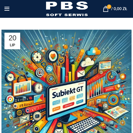
0
/
0,00
ZŁ
20
LIP