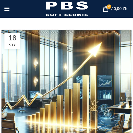
0
/
0,00
ZŁ
18
STY